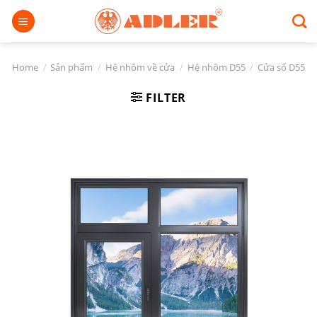
Chuyển
đến
nội
dung
Home
/
Sản phẩm
/
Hệ nhôm về cửa
/
Hệ nhôm D55
/
Cửa sổ D55
FILTER