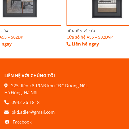
 CỬA
HỆ NHÔM VỀ CỬA
A55 – S02DP
Cửa sổ hệ A55 – S02DVP
ệ ngay
Liên hệ ngay
LIÊN HỆ VỚI CHÚNG TÔI
G25, liền kề 19AB khu TĐC Dương Nội,
Hà Đông, Hà Nội
0942 26 1818
pkd.adler@gmail.com
Facebook