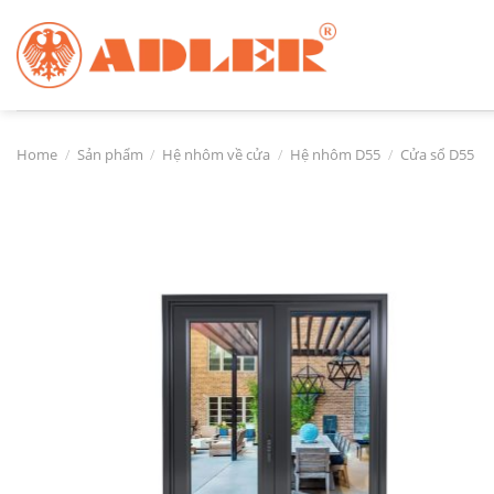
Chuyển
đến
nội
dung
Home
/
Sản phẩm
/
Hệ nhôm về cửa
/
Hệ nhôm D55
/
Cửa sổ D55