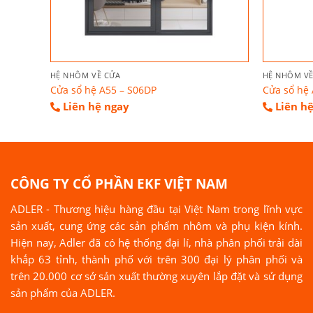
HỆ NHÔM VỀ CỬA
HỆ NHÔM VỀ
Cửa sổ hệ A55 – S06DP
Cửa sổ hệ 
Liên hệ ngay
Liên h
CÔNG TY CỔ PHẦN EKF VIỆT NAM
ADLER - Thương hiệu hàng đầu tại Việt Nam trong lĩnh vực
sản xuất, cung ứng các sản phẩm nhôm và phụ kiện kính.
Hiện nay, Adler đã có hệ thống đại lí, nhà phân phối trải dài
khắp 63 tỉnh, thành phố với trên 300 đại lý phân phối và
trên 20.000 cơ sở sản xuất thường xuyên lắp đặt và sử dụng
sản phẩm của ADLER.