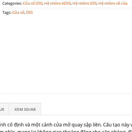
Categories:
Cửa sổ D55
,
Hệ nhôm AD55
,
Hệ nhôm D55
,
Hệ nhôm về cửa
Tags:
Cửa sổ
,
D55
UE
XEM 3D/AR
nh cố định và một cánh cửa mở quay sập liền. Cấu tạo này 
m nhìn, mang lại không gian thoáng đãng cho căn phòng, đặ