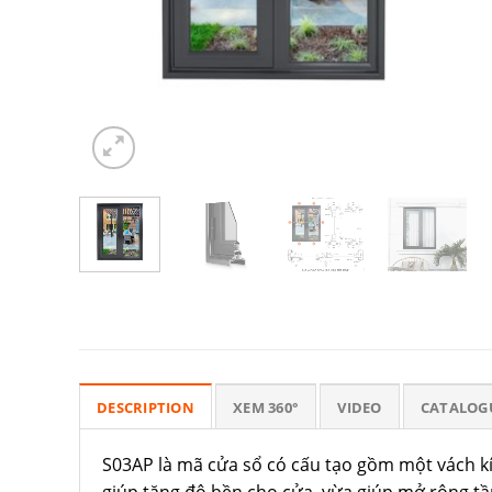
DESCRIPTION
XEM 360°
VIDEO
CATALOG
S03AP là mã cửa sổ có cấu tạo gồm một vách kí
giúp tăng độ bền cho cửa, vừa giúp mở rộng tầ