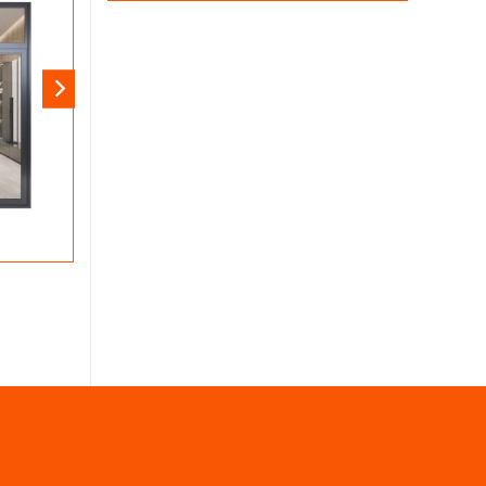
HỆ NHÔM VỀ CỬA
Cửa sổ hệ A55 – S05DP
Liên hệ ngay