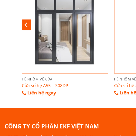
HỆ NHÔM VỀ CỬA
HỆ NHÔM VỀ
Cửa sổ hệ A55 – S08DP
Cửa sổ hệ
Liên hệ ngay
Liên h
CÔNG TY CỔ PHẦN EKF VIỆT NAM