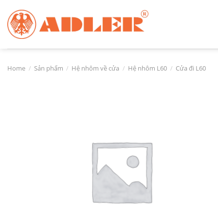
Chuyển
đến
nội
dung
Home
/
Sản phẩm
/
Hệ nhôm về cửa
/
Hệ nhôm L60
/
Cửa đi L60