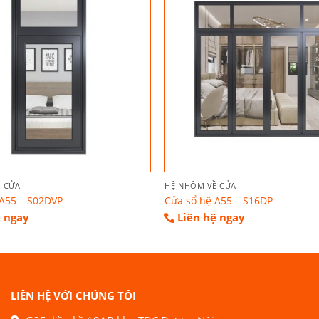
 CỬA
HỆ NHÔM VỀ CỬA
 A55 – S02DVP
Cửa sổ hệ A55 – S16DP
ệ ngay
Liên hệ ngay
LIÊN HỆ VỚI CHÚNG TÔI