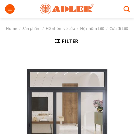
Chuyển
đến
nội
dung
Home
/
Sản phẩm
/
Hệ nhôm về cửa
/
Hệ nhôm L60
/
Cửa đi L60
FILTER