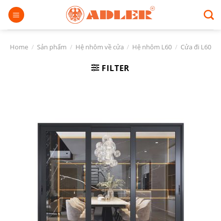
Chuyển
đến
nội
dung
Home
/
Sản phẩm
/
Hệ nhôm về cửa
/
Hệ nhôm L60
/
Cửa đi L60
FILTER