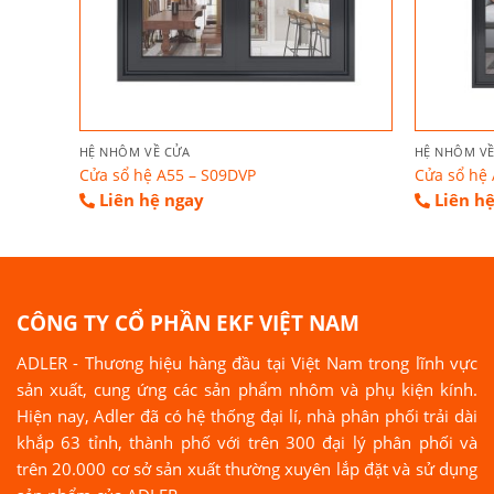
HỆ NHÔM VỀ CỬA
HỆ NHÔM VỀ
Cửa sổ hệ A55 – S09DVP
Cửa sổ hệ 
Liên hệ ngay
Liên h
CÔNG TY CỔ PHẦN EKF VIỆT NAM
ADLER - Thương hiệu hàng đầu tại Việt Nam trong lĩnh vực
sản xuất, cung ứng các sản phẩm nhôm và phụ kiện kính.
Hiện nay, Adler đã có hệ thống đại lí, nhà phân phối trải dài
khắp 63 tỉnh, thành phố với trên 300 đại lý phân phối và
trên 20.000 cơ sở sản xuất thường xuyên lắp đặt và sử dụng