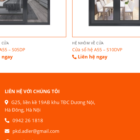
 CỬA
HỆ NHÔM VỀ CỬA
A55 – S05DP
Cửa sổ hệ A55 – S10DVP
ệ ngay
Liên hệ ngay
LIÊN HỆ VỚI CHÚNG TÔI
G25, liền kề 19AB khu TĐC Dương Nội,
Hà Đông, Hà Nội
0942 26 1818
pkd.adler@gmail.com